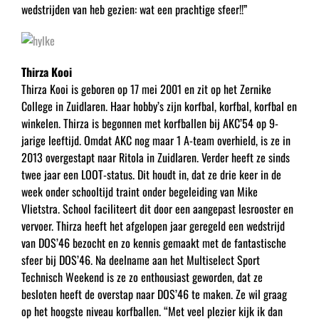
wedstrijden van heb gezien: wat een prachtige sfeer!!”
Thirza Kooi
Thirza Kooi is geboren op 17 mei 2001 en zit op het Zernike
College in Zuidlaren. Haar hobby’s zijn korfbal, korfbal, korfbal en
winkelen. Thirza is begonnen met korfballen bij AKC’54 op 9-
jarige leeftijd. Omdat AKC nog maar 1 A-team overhield, is ze in
2013 overgestapt naar Ritola in Zuidlaren. Verder heeft ze sinds
twee jaar een LOOT-status. Dit houdt in, dat ze drie keer in de
week onder schooltijd traint onder begeleiding van Mike
Vlietstra. School faciliteert dit door een aangepast lesrooster en
vervoer. Thirza heeft het afgelopen jaar geregeld een wedstrijd
van DOS’46 bezocht en zo kennis gemaakt met de fantastische
sfeer bij DOS’46. Na deelname aan het Multiselect Sport
Technisch Weekend is ze zo enthousiast geworden, dat ze
besloten heeft de overstap naar DOS’46 te maken. Ze wil graag
op het hoogste niveau korfballen. “Met veel plezier kijk ik dan