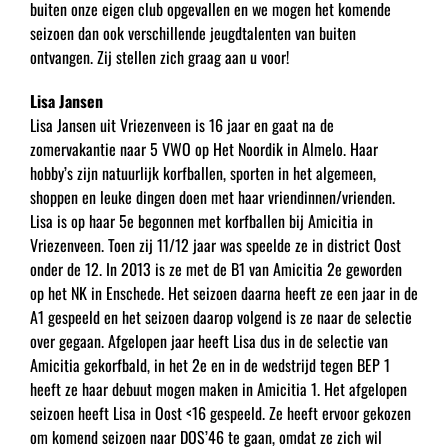
buiten onze eigen club opgevallen en we mogen het komende
seizoen dan ook verschillende jeugdtalenten van buiten
ontvangen. Zij stellen zich graag aan u voor!
Lisa Jansen
Lisa Jansen uit Vriezenveen is 16 jaar en gaat na de
zomervakantie naar 5 VWO op Het Noordik in Almelo. Haar
hobby’s zijn natuurlijk korfballen, sporten in het algemeen,
shoppen en leuke dingen doen met haar vriendinnen/vrienden.
Lisa is op haar 5e begonnen met korfballen bij Amicitia in
Vriezenveen. Toen zij 11/12 jaar was speelde ze in district Oost
onder de 12. In 2013 is ze met de B1 van Amicitia 2e geworden
op het NK in Enschede. Het seizoen daarna heeft ze een jaar in de
A1 gespeeld en het seizoen daarop volgend is ze naar de selectie
over gegaan. Afgelopen jaar heeft Lisa dus in de selectie van
Amicitia gekorfbald, in het 2e en in de wedstrijd tegen BEP 1
heeft ze haar debuut mogen maken in Amicitia 1. Het afgelopen
seizoen heeft Lisa in Oost <16 gespeeld. Ze heeft ervoor gekozen
om komend seizoen naar DOS’46 te gaan, omdat ze zich wil