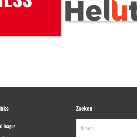
inks
Zoeken
Zoeken
al league
naar: