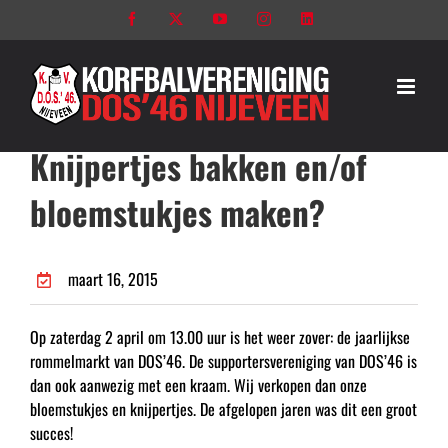
Ga
Facebook
X
YouTube
Instagram
LinkedIn
naar
inhoud
Knijpertjes bakken en/of
bloemstukjes maken?
maart 16, 2015
Op zaterdag 2 april om 13.00 uur is het weer zover: de jaarlijkse
rommelmarkt van DOS’46. De supportersvereniging van DOS’46 is
dan ook aanwezig met een kraam. Wij verkopen dan onze
bloemstukjes en knijpertjes. De afgelopen jaren was dit een groot
succes!