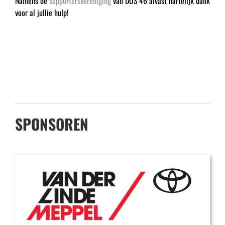
Namens de
supportersvereniging
van DOS’46 alvast hartelijk dank
voor al jullie hulp!
SPONSOREN