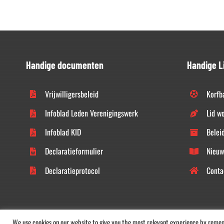
Handige documenten
Handige L
Vrijwilligersbeleid
Korfb
Infoblad Leden Verenigingswerk
Lid w
Infoblad KID
Belei
Declaratieformulier
Nieuw
Declaratieprotocol
Conta
We use cookies on our website to give you the most relevant experience by remembe