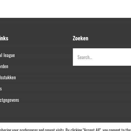
inks
Zoeken
Zoeken
al league
naar:
orden
dsstukken
s
ctgegevens
ring your preferences and repeat visits. By clicking “Accept All”, you consent to the