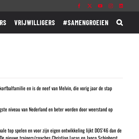
Facebook
X
YouTube
Instagram
LinkedIn
RS
VRIJWILLIGERS
#SAMENGROEIEN
rfbalfamilie en is de neef van Melvin, die vorig jaar de stap
ogste niveau van Nederland en beter worden door weerstand op
ale top spelen en voor zijn eigen ontwikkeling lijkt DOS’46 dan de
. De nieuwe trainers/coaches Christian Lucas en Janco Schiphorst