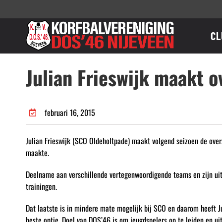
Ga
naar
inhoud
CL
Julian Frieswijk maakt 
februari 16, 2015
Julian Frieswijk (SCO Oldeholtpade) maakt volgend seizoen de overs
maakte.
Deelname aan verschillende vertegenwoordigende teams en zijn uit
trainingen.
Dat laatste is in mindere mate mogelijk bij SCO en daarom heeft Ju
beste optie. Doel van DOS’46 is om jeugdspelers op te leiden en ui