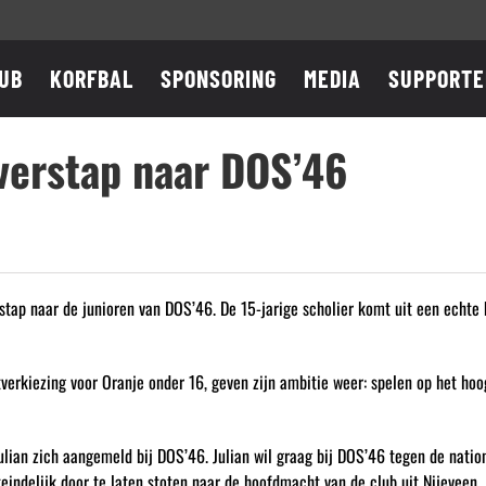
UB
KORFBAL
SPONSORING
MEDIA
SUPPORTE
overstap naar DOS’46
tap naar de junioren van DOS’46. De 15-jarige scholier komt uit een echte ko
verkiezing voor Oranje onder 16, geven zijn ambitie weer: spelen op het ho
lian zich aangemeld bij DOS’46. Julian wil graag bij DOS’46 tegen de nation
teindelijk door te laten stoten naar de hoofdmacht van de club uit Nijeveen