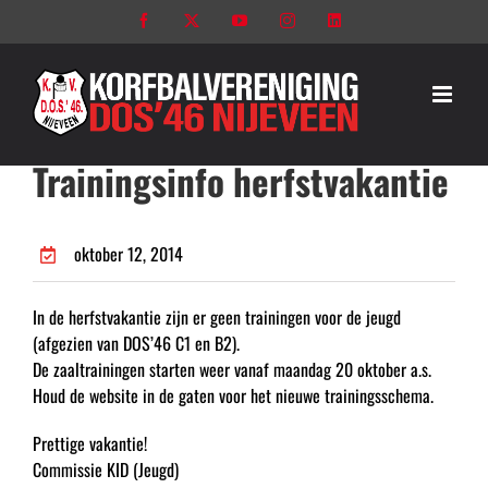
Ga
Facebook
X
YouTube
Instagram
LinkedIn
naar
inhoud
Trainingsinfo herfstvakantie
oktober 12, 2014
In de herfstvakantie zijn er geen trainingen voor de jeugd
(afgezien van DOS’46 C1 en B2).
De zaaltrainingen starten weer vanaf maandag 20 oktober a.s.
Houd de website in de gaten voor het nieuwe trainingsschema.
Prettige vakantie!
Commissie KID (Jeugd)