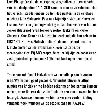
Loes Blacquière die de voorsprong vergrootten tot een verschil
van tien doelpunten: 14-4. SCO scoorde mee en zo schommelde
het verschil steeds rondom de tien doelpunten. In de eindfase
mochten Max Malestein, Bastiaan Nijmeijer, Marieke Klaver en
Lisanne Koster nog hun opwachting maken ten koste van Jelmer
Jonker (blessure), Sven Jonker, Geertje Hoekstra en Nynke
Sinnema. Voor Koster en Malestein betekende dit hun debuut in
DOS’46 1. Het was Malestein die z’n debuut opsierde met de
laatste treffer van de avond aan Nijeveense zijde, de
vierentwintigste. Bij SCO stopte de teller bij vijftien zodat er na
zestig minuten spelen een 24-15 eindstand op het scorebord
stond.
Trainer/coach Daniël Hulzebosch was na afloop een tevreden
man:”We hebben goed gespeeld. Natuurlijk blijven er altijd
puntjes van kritiek en we hadden zeker meer doelpunten kunnen
maken, maar ik denk dat we het publiek een mooie avond hebben
bezorgd. Daarnaast kunnen we hier zeker mee verder richting
volgende week wanneer we op bezoek gaan bij AW.DTV.”