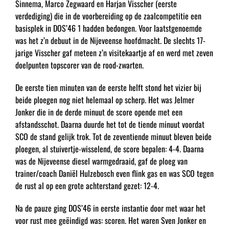
Sinnema, Marco Zegwaard en Harjan Visscher (eerste
verdediging) die in de voorbereiding op de zaalcompetitie een
basisplek in DOS’46 1 hadden bedongen. Voor laatstgenoemde
was het z’n debuut in de Nijeveense hoofdmacht. De slechts 17-
jarige Visscher gaf meteen z’n visitekaartje af en werd met zeven
doelpunten topscorer van de rood-zwarten.
De eerste tien minuten van de eerste helft stond het vizier bij
beide ploegen nog niet helemaal op scherp. Het was Jelmer
Jonker die in de derde minuut de score opende met een
afstandsschot. Daarna duurde het tot de tiende minuut voordat
SCO de stand gelijk trok. Tot de zeventiende minuut bleven beide
ploegen, al stuivertje-wisselend, de score bepalen: 4-4. Daarna
was de Nijeveense diesel warmgedraaid, gaf de ploeg van
trainer/coach Daniël Hulzebosch even flink gas en was SCO tegen
de rust al op een grote achterstand gezet: 12-4.
Na de pauze ging DOS’46 in eerste instantie door met waar het
voor rust mee geëindigd was: scoren. Het waren Sven Jonker en