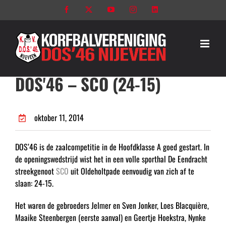
Ga
Facebook
X
YouTube
Instagram
LinkedIn
naar
inhoud
DOS'46 – SCO (24-15)
oktober 11, 2014
DOS’46 is de zaalcompetitie in de Hoofdklasse A goed gestart. In
de openingswedstrijd wist het in een volle sporthal De Eendracht
streekgenoot
SCO
uit Oldeholtpade eenvoudig van zich af te
slaan: 24-15.
Het waren de gebroeders Jelmer en Sven Jonker, Loes Blacquière,
Maaike Steenbergen (eerste aanval) en Geertje Hoekstra, Nynke