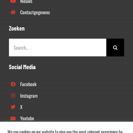
Nieuws
Contactgegevens
Zoeken
Zoeken
naar:
Social Media
Facebook
Instagram
X
Youtube
Linkedin
We use cookies on our website to give you the most relevant experience by