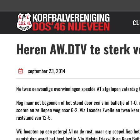
Ga
naar
inhoud
CL
Heren AW.DTV te sterk v
september 23, 2014
Na twee eenvoudige overwinningen speelde A1 afgelopen zaterdag 
Nog maar net begonnen of het stond door een slim balletje al 1-0,
scoren en ze liepen weg naar 6-2. Via Leander Zwolle en twee keer
ruststand van 12-5.
Wij hoopten op een getergd A1 na de rust, maar erg soepel liep het
gemist dan wordt het heel lastig. Via Melvin Frieswijk en Koen Bui