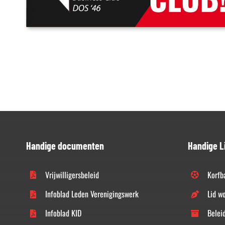
Handige documenten
Handige L
Vrijwilligersbeleid
Korfb
Infoblad Leden Verenigingswerk
Lid w
Infoblad KID
Belei