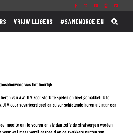
Facebook
X
YouTube
Instagram
LinkedIn
RS
VRIJWILLIGERS
#SAMENGROEIEN
oeschouwers was het heerlijk.
e heren van AW.DTV zeer sterk te spelen en heel gemakkelijk te
.DTV door gevarieerd spel en zuiver schietende heren uit naar een
 veel moeite om te scoren en als dan zelfs de strafworpen worden
iode waar wat meer wordt gespeeld op de zwakkere punten van