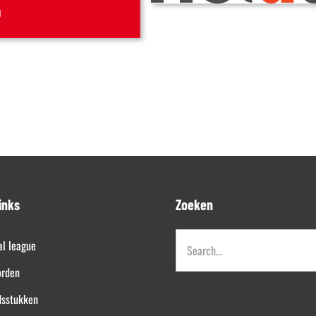
inks
Zoeken
Zoeken
al league
naar:
orden
dsstukken