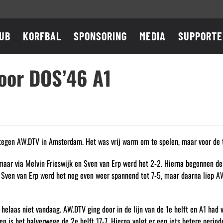
UB
KORFBAL
SPONSORING
MEDIA
SUPPORTE
oor DOS’46 A1
tegen AW.DTV in Amsterdam. Het was vrij warm om te spelen, maar voor de t
 maar via Melvin Frieswijk en Sven van Erp werd het 2-2. Hierna begonnen d
 Sven van Erp werd het nog even weer spannend tot 7-5, maar daarna liep AW
 helaas niet vandaag. AW.DTV ging door in de lijn van de 1e helft en A1 had
ten is het halverwege de 2e helft 17-7. Hierna volgt er een iets betere per