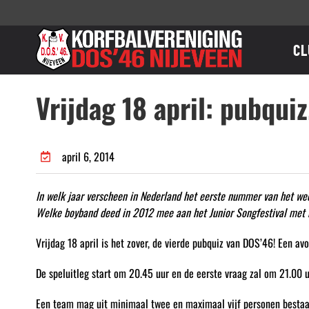
Ga
naar
inhoud
CL
Vrijdag 18 april: pubquiz
april 6, 2014
In welk jaar verscheen in Nederland het eerste nummer van het w
Welke boyband deed in 2012 mee aan het Junior Songfestival met
Vrijdag 18 april is het zover, de vierde pubquiz van DOS’46! Een a
De speluitleg start om 20.45 uur en de eerste vraag zal om 21.00 u
Een team mag uit minimaal twee en maximaal vijf personen bestaa