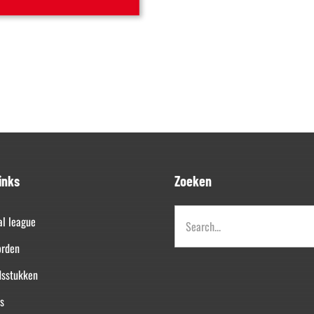
inks
Zoeken
Zoeken
al league
naar:
orden
dsstukken
s