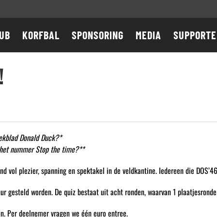
UB
KORFBAL
SPONSORING
MEDIA
SUPPORTE
!
eekblad Donald Duck?*
 het nummer Stop the time?**
vond vol plezier, spanning en spektakel in de veldkantine. Iedereen die DOS
ur gesteld worden. De quiz bestaat uit acht ronden, waarvan 1 plaatjesrond
n. Per deelnemer vragen we één euro entree.