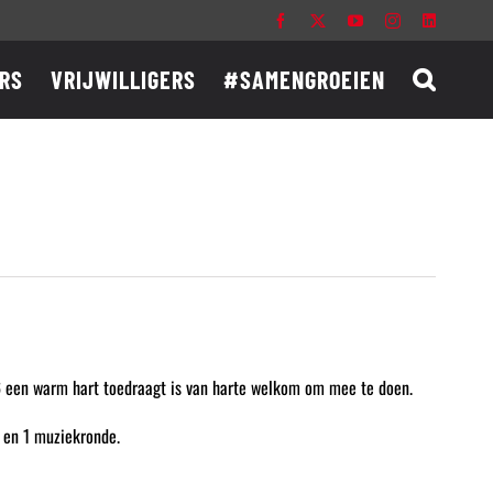
Facebook
X
YouTube
Instagram
LinkedIn
RS
VRIJWILLIGERS
#SAMENGROEIEN
’46 een warm hart toedraagt is van harte welkom om mee te doen.
e en 1 muziekronde.