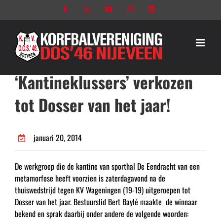
Ga
Facebook
X
YouTube
Instagram
LinkedIn
naar
inhoud
‘Kantineklussers’ verkozen
tot Dosser van het jaar!
januari 20, 2014
De werkgroep die de kantine van sporthal De Eendracht van een
metamorfose heeft voorzien is zaterdagavond na de
thuiswedstrijd tegen KV Wageningen (19-19) uitgeroepen tot
Dosser van het jaar. Bestuurslid Bert Baylé maakte de winnaar
bekend en sprak daarbij onder andere de volgende woorden: