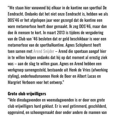
“We staan hier vanavond bij elkaar in de kantine van sporthal De
Eendracht. Ondanks dat het niet onze Eendracht is, hebben we als
DOS’46 er het afgelopen jaar voor gezorgd dat de kantine een
ware metamorfose heeft door gemaakt. Ik zeg DOS’46, maar dan
doe ik mensen te kort. In maart 2013 is tijdens de vergadering
van de Club van ’46 besloten dat er geld beschikbaar is voor een
metamorfose van de sporthalkantine. Agnes Schiphorst heeft
toen samen met
Arend Snijder
– Arend die spontaan aangaf hier
in te willen helpen ondanks dat hij op dat moment al ernstig ziek
was – aan de slag te willen gaan. Agnes en Arend hebben een
werkgroep samengesteld, bestaande uit Henk de Vries (afwerking
styling), onderhoudsmannen Henk de Boer en Albert Lucas en
Margriet Verboom voor het ontwerp.”
Grote club vrijwilligers
“Vele dinsdagavonden en woensdagavonden is er door een grote
club vrijwilligers hard geklust. Er is veel getimmerd, geschilderd,
opgeruimd, en schoongemaakt door onder andere de mannen van