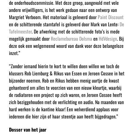
de onderhoudscommissie. Met deze groep, aangevuld met vele
andere vrijwilligers, is het werk gedaan naar een ontwerp van
Margriet Verboom. Het materiaal is geleverd door
Paint Discount
en de schitterende stamtafel is geleverd door Mark van Lente:
De
Tafelmeester
. De afwerking met de schitterende foto’s is mede
mogelijk gemaakt door
Reclamebureau Dolsma
en
HdVdesign
. Bij
deze ook een welgemeend woord van dank voor deze belangeloze
inzet.”
“Zonder iemand hierin te kort te willen doen willen we toch de
klussers Rob Liemburg & Rikus van Essen en Jeroen Cossee in het
bijzonder noemen. Rob en Rikus hebben menig uurtje de kwast
gehanteerd om alles te voorzien van een nieuw kleurtje, waarbij
de radiatoren een project op zich waren, en Jeroen Cossee heeft
zich beziggehouden met de verlichting en audio. Na maanden van
hard werken is de kantine klaar! Een welverdiend applaus voor
iedereen die hier zijn of haar steentje aan heeft bijgedragen.”
Dosser van het jaar