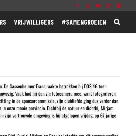
Facebook
X
YouTube
Instagram
LinkedIn
RS
VRIJWILLIGERS
#SAMENGROEIEN
eden. De Sassenheimer Frans raakte betrokken bij DOS’46 toen
anwezig. Vaak had hij dan z’n fotocamera mee, want fotograferen
itting in de sponsorcommissie, zijn clubliefde ging dus verder dan
 in onze mooie provincie. Dichtbij de natuur en dichtbij Mirjam.
 zijn vertrouwde omgeving is hij afgelopen vrijdag, op 67-jarige