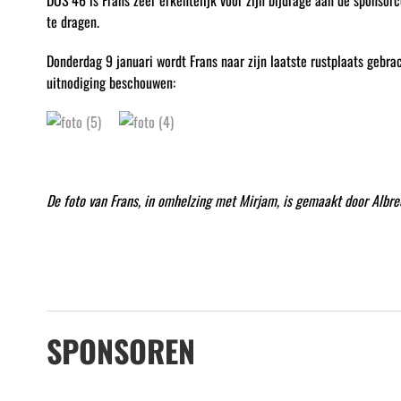
DOS’46 is Frans zeer erkentelijk voor zijn bijdrage aan de sponsor
te dragen.
Donderdag 9 januari wordt Frans naar zijn laatste rustplaats gebra
uitnodiging beschouwen:
De foto van Frans, in omhelzing met Mirjam, is gemaakt door Albre
SPONSOREN