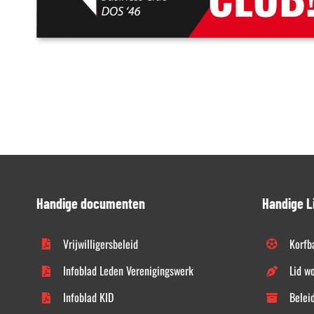
Handige documenten
Handige L
Vrijwilligersbeleid
Korfb
Infoblad Leden Verenigingswerk
Lid w
Infoblad KID
Belei