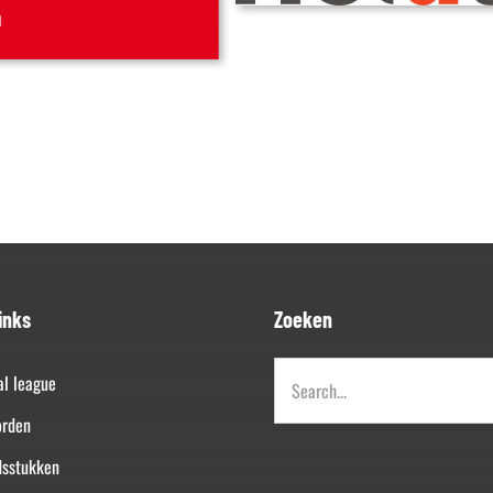
inks
Zoeken
Zoeken
al league
naar:
orden
dsstukken