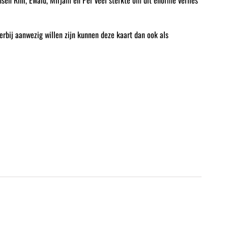
nsen Rini, Ewald, Mirjam en Per veel sterkte om dit enorme verlies
erbij aanwezig willen zijn kunnen deze kaart dan ook als