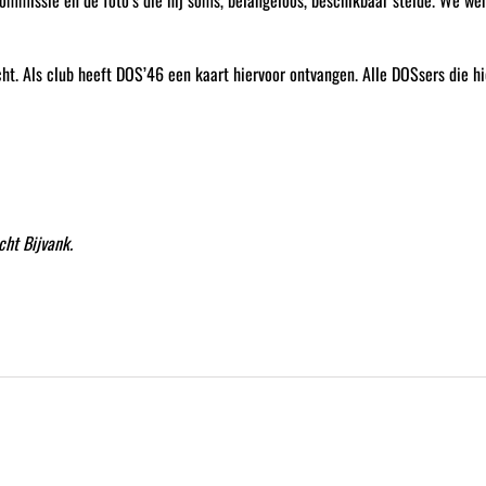
commissie en de foto’s die hij soms, belangeloos, beschikbaar stelde. We we
cht. Als club heeft DOS’46 een kaart hiervoor ontvangen. Alle DOSsers die hi
cht Bijvank.