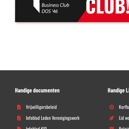
Handige documenten
Handige L
Vrijwilligersbeleid
Korfb
Infoblad Leden Verenigingswerk
Lid w
Infoblad KID
Belei