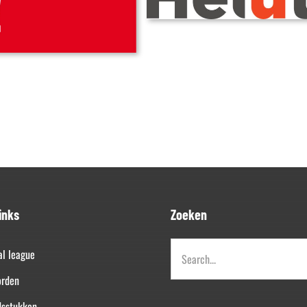
inks
Zoeken
Zoeken
al league
naar:
orden
dsstukken