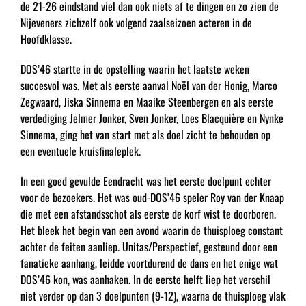
de 21-26 eindstand viel dan ook niets af te dingen en zo zien de
Nijeveners zichzelf ook volgend zaalseizoen acteren in de
Hoofdklasse.
DOS’46 startte in de opstelling waarin het laatste weken
succesvol was. Met als eerste aanval Noël van der Honig, Marco
Zegwaard, Jiska Sinnema en Maaike Steenbergen en als eerste
verdediging Jelmer Jonker, Sven Jonker, Loes Blacquière en Nynke
Sinnema, ging het van start met als doel zicht te behouden op
een eventuele kruisfinaleplek.
In een goed gevulde Eendracht was het eerste doelpunt echter
voor de bezoekers. Het was oud-DOS’46 speler Roy van der Knaap
die met een afstandsschot als eerste de korf wist te doorboren.
Het bleek het begin van een avond waarin de thuisploeg constant
achter de feiten aanliep. Unitas/Perspectief, gesteund door een
fanatieke aanhang, leidde voortdurend de dans en het enige wat
DOS’46 kon, was aanhaken. In de eerste helft liep het verschil
niet verder op dan 3 doelpunten (9-12), waarna de thuisploeg vlak