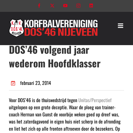
Ga
Facebook
X
YouTube
Instagram
LinkedIn
naar
inhoud
DOS’46 volgend jaar
wederom Hoofdklasser
februari 23, 2014
Voor DOS’46 is de thuiswedstrijd tegen
Unitas/Perspectief
uitgelopen op een grote deceptie. Waar de ploeg van trainer-
coach Herman van Gunst de voorbije weken goed op dreef was,
was het zaterdagavond in eigen huis niet scherp in de afronding
en liet het zich op alle fronten aftroeven door de bezoekers. Op