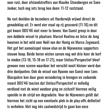
voor rust, door afstandstreffers van Maaike Steenbergen en Sven
Jonker, toch nog iets terug kon doen: 11-12 ruststand.
Na rust deelden de bezoekers uit Harderwijk vrijwel direct de
genadeklap uit. Er werd vier maal op rij gescoord (11-16) en dit
gat kwam DOS’46 niet meer te boven. Van Gunst greep in door
een dubbele wissel te plaatsen: Marcel Koelma en Jetze de Jong
kwamen in het veld voor Noël van der Honig en Marco Zegwaard.
Het gaf het aanvalsspel nieuw elan en de Nijeveense supporters
nieuwe hoop. Beide heren wisten samen nog wel drie keer de korf
te vinden (13-16, 15-18 en 17-21), maar Unitas/Perspectief bleef
gewoon mee scoren waardoor het verschil nooit kleiner werd dan
drie doelpunten. Ook de wissel van Ryanne van Gunst voor Loes
Blacquière kon daar geen verandering in brengen en zodoende
moest DOS’46 toezien dat Unitas/Perspectief er volledig
verdiend met de winst vandoor ging en zichzelf hiermee veilig
speelde in de strijd om degradatie. Voor de Nijeveners geldt dat
hiermee het zicht op een eventuele plek in de play-offs definitief
is verkeken. Met nog één zaalwedstrijd te gaan kan onze