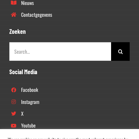
Nieuws
Contactgegevens
Zoeken
Zoeken
naar:
Social Media
Facebook
Instagram
X
Youtube
Linkedin